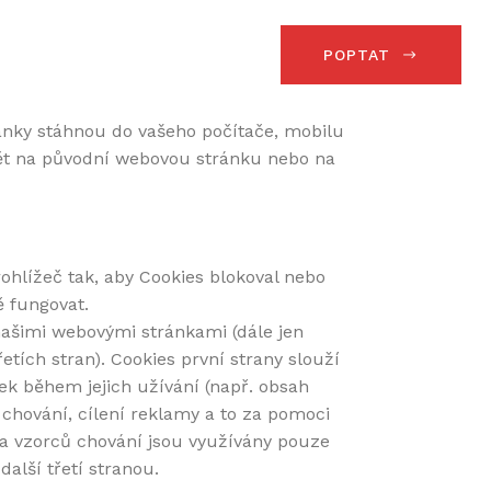
 UŽITÍ
KT
POPTAT
ránky stáhnou do vašeho počítače, mobilu
zpět na původní webovou stránku nebo na
rohlížeč tak, aby Cookies blokoval nebo
ě fungovat.
našimi webovými stránkami (dále jen
etích stran). Cookies první strany slouží
ek během jejich užívání (např. obsah
 chování, cílení reklamy a to za pomoci
ů a vzorců chování jsou využívány pouze
další třetí stranou.