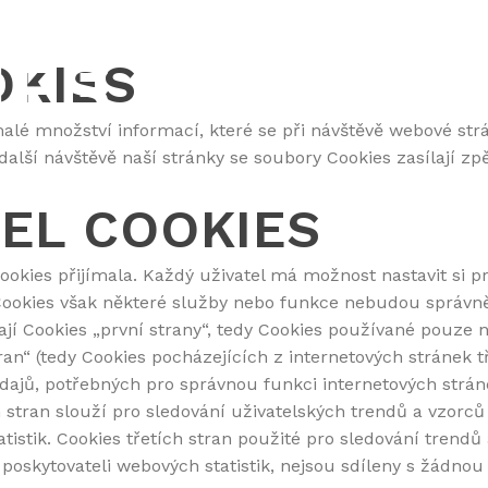
ES A JEJICH
UŽBY
SPOLEČNOST
REFERENCE
KONTA
OKIES
malé množství informací, které se při návštěvě webové st
 další návštěvě naší stránky se soubory Cookies zasílají 
EL COOKIES
ookies přijímala. Každý uživatel má možnost nastavit si p
z Cookies však některé služby nebo funkce nebudou správn
jí Cookies „první strany“, tedy Cookies používané pouze 
ran“ (tedy Cookies pocházejících z internetových stránek tř
dajů, potřebných pro správnou funkci internetových strán
 stran slouží pro sledování uživatelských trendů a vzorců
atistik. Cookies třetích stran použité pro sledování trend
poskytovateli webových statistik, nejsou sdíleny s žádnou 