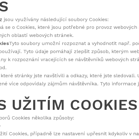
S
z
jsou využívány následující soubory Cookies:
á se o Cookies, které jsou potřebné pro provoz webových 
ných oblastí webových stránek.
kies
Tyto soubory umožní rozpoznat a vyhodnotit např. počet
oužívají. Tyto údaje pomáhají zlepšit způsob, kterým web
ny k rozpoznání vracejících se návštěvníků webových str
od.
které stránky jste navštívili a odkazy, které jste sledovali
né více odpovídaly zájmům návštěvníka. Tyto informace js
 UŽITÍM COOKIES
borů Cookies několika způsoby:
e
užití Cookies, případně lze nastavení upřesnit kdykoliv v 