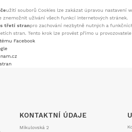
eče
užití souborů Cookies lze zakázat úpravou nastavení 
e znemožnit uživání všech funkcí internetových stránek.
s třetí stran
pro zachování nezbytně nutných a funkčníc
tích stran. Tento krok lze provést přímo u provozovatele 
ystému Facebook
ogle
eznam.cz
 stran
KONTAKTNÍ ÚDAJE
U
K
Mikulovská 2