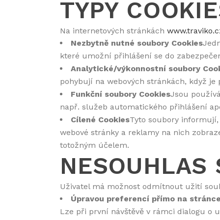
TYPY COOKIE
Na internetových stránkách
www.traviko.c
Nezbytně nutné soubory Cookies
Jedn
které umožní přihlášení se do zabezpeče
Analytické/výkonnostní soubory Coo
pohybují na webových stránkách, když je p
Funkční soubory Cookies
Jsou používá
např. služeb automatického přihlášení ap
Cílené Cookies
Tyto soubory informují, 
webové stránky a reklamy na nich zobraze
totožným účelem.
NESOUHLAS S
Uživatel má možnost odmítnout užití sou
Úpravou preferencí přímo na stránc
Lze při první návštěvě v rámci dialogu o 