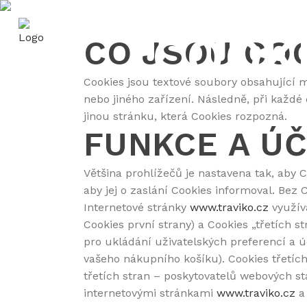
COOKI
SL
CO JSOU CO
Cookies jsou textové soubory obsahující 
nebo jiného zařízení. Následně, při každé
jinou stránku, která Cookies rozpozná.
FUNKCE A ÚČ
Většina prohlížečů je nastavena tak, aby C
aby jej o zaslání Cookies informoval. Be
Internetové stránky
www.traviko.cz
využíva
Cookies první strany) a Cookies „třetích st
pro ukládání uživatelských preferencí a ú
vašeho nákupního košíku). Cookies třetích
třetích stran – poskytovatelů webových st
internetovými stránkami
www.traviko.cz
a 